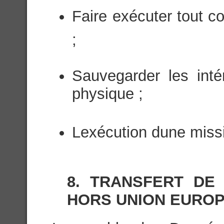
Faire exécuter tout con
;
Sauvegarder les inté
physique ;
Lexécution dune missi
8. TRANSFERT DE
HORS UNION EURO