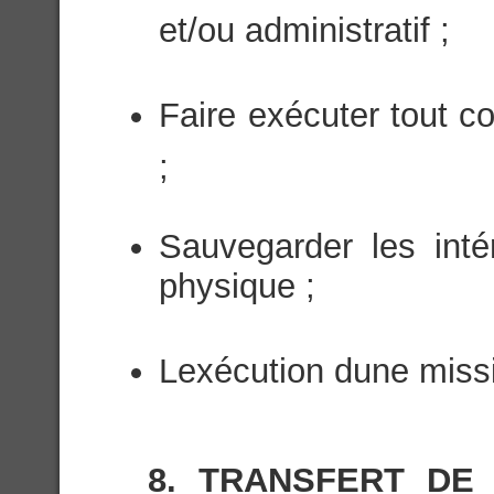
et/ou administratif ;
Faire exécuter tout con
;
Sauvegarder les inté
physique ;
Lexécution dune missi
8. TRANSFERT DE