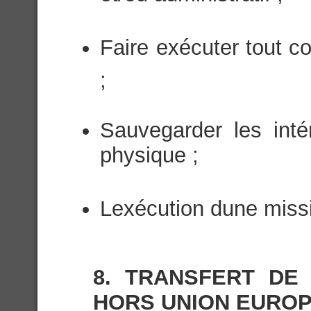
Faire exécuter tout con
;
Sauvegarder les inté
physique ;
Lexécution dune missi
8. TRANSFERT DE
HORS UNION EURO