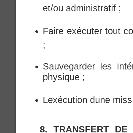
et/ou administratif ;
Faire exécuter tout con
;
Sauvegarder les inté
physique ;
Lexécution dune missi
8. TRANSFERT DE