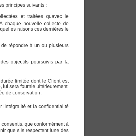
es principes suivants :
ectées et traitées quavec le
 A chaque nouvelle collecte de
quelles raisons ces dernières le
t de répondre à un ou plusieurs
es objectifs poursuivis par la
rée limitée dont le Client est
, lui sera fournie ultérieurement.
rée de conservation ;
lintégralité et la confidentialité
jà consentis, que conformément à
ir que sils respectent lune des