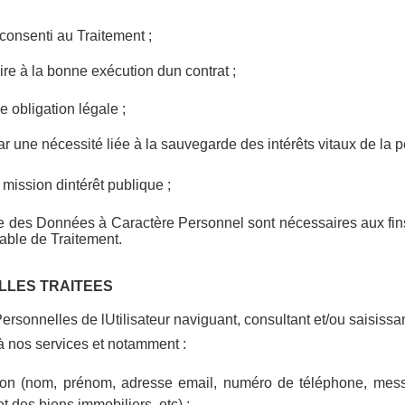
consenti au Traitement ;
re à la bonne exécution dun contrat ;
 obligation légale ;
ar une nécessité liée à la sauvegarde des intérêts vitaux de la 
mission dintérêt publique ;
te des Données à Caractère Personnel sont nécessaires aux fins 
able de Traitement.
LLES TRAITEES
rsonnelles de lUtilisateur naviguant, consultant et/ou saisiss
s à nos services et notamment :
tion (nom, prénom, adresse email, numéro de téléphone, messa
et des biens immobiliers, etc) ;