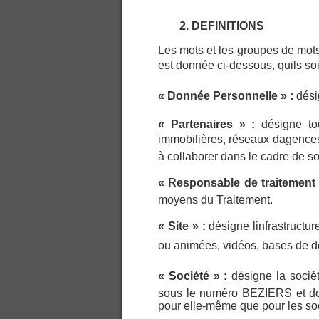
2. DEFINITIONS
Les mots et les groupes de mots u
est donnée ci-dessous, quils soi
« Donnée Personnelle » :
dési
« Partenaires » :
désigne to
immobilières, réseaux dagences
à collaborer dans le cadre de s
« Responsable de traitement
moyens du Traitement.
« Site » :
désigne linfrastruct
ou animées, vidéos, bases de do
« Société » :
désigne la socié
sous le numéro BEZIERS et don
pour elle-même que pour les so