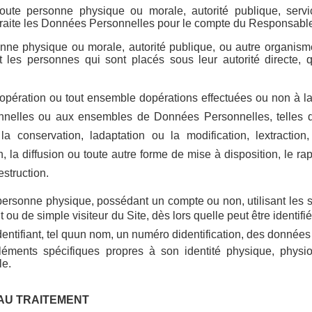
oute personne physique ou morale, autorité publique, serv
traite les Données Personnelles pour le compte du Responsable
nne physique ou morale, autorité publique, ou autre organism
t les personnes qui sont placés sous leur autorité directe, q
opération ou tout ensemble dopérations effectuées ou non à l
elles ou aux ensembles de Données Personnelles, telles que 
 la conservation, ladaptation ou la modification, lextraction, 
 la diffusion ou toute autre forme de mise à disposition, le ra
estruction.
personne physique, possédant un compte ou non, utilisant les s
t ou de simple visiteur du Site, dès lors quelle peut être identif
ntifiant, tel quun nom, un numéro didentification, des données d
léments spécifiques propres à son identité physique, physio
le.
 AU TRAITEMENT