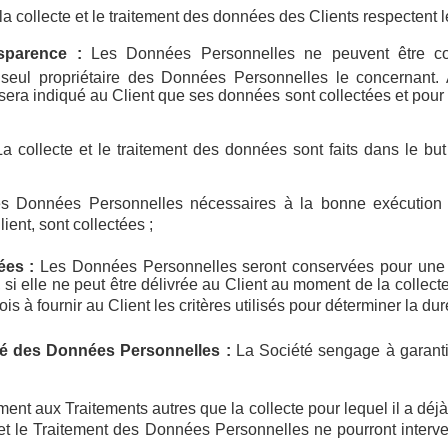
a collecte et le traitement des données des Clients respectent l
ansparence :
Les Données Personnelles ne peuvent être coll
seul propriétaire des Données Personnelles le concernant.
sera indiqué au Client que ses données sont collectées et pour 
La collecte et le traitement des données sont faits dans le bu
s Données Personnelles nécessaires à la bonne exécution d
lient, sont collectées ;
ées :
Les Données Personnelles seront conservées pour une du
 si elle ne peut être délivrée au Client au moment de la collecte
is à fournir au Client les critères utilisés pour déterminer la du
lité des Données Personnelles :
La Société sengage à garantir 
ement aux Traitements autres que la collecte pour lequel il a dé
 et le Traitement des Données Personnelles ne pourront interven