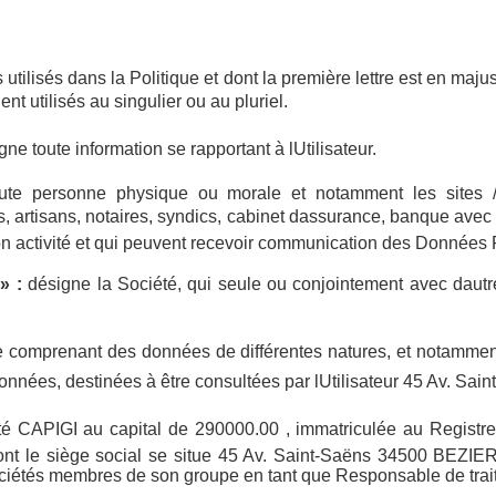
tilisés dans la Politique et dont la première lettre est en majusc
ent utilisés au singulier ou au pluriel.
gne toute information se rapportant à lUtilisateur.
ute personne physique ou morale et notamment les sites / 
, artisans, notaires, syndics, cabinet dassurance, banque avec
on activité et qui peuvent recevoir communication des Données 
 » :
désigne la Société, qui seule ou conjointement avec dautre
ure comprenant des données de différentes natures, et notammen
nnées, destinées à être consultées par lUtilisateur 45 Av. S
té CAPIGI au capital de 290000.00 , immatriculée au Regist
t le siège social se situe 45 Av. Saint-Saëns 34500 BEZIERS 
ciétés membres de son groupe en tant que Responsable de trai