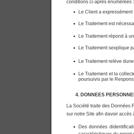
conditions ci-après énumérées :
Le Client a expressément 
Le Traitement est nécessai
Le Traitement répond à une
Le Traitement sexplique p
Le Traitement relève dune 
Le Traitement et la collec
poursuivis par le Respons
4. DONNEES PERSONNE
La Société traite des Données Pe
sur notre Site afin davoir accè
Des données didentifica
caractéristiques du projet 