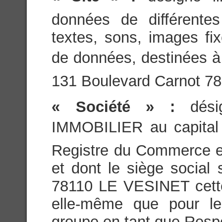
données de différente
textes, sons, images fi
de données, destinées à ê
131 Boulevard Carnot 7
« Société » :
dés
IMMOBILIER au capital 
Registre du Commerce e
et dont le siège social
78110 LE VESINET cette 
elle-même que pour l
groupe en tant que Resp