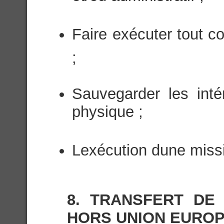
Faire exécuter tout con
;
Sauvegarder les inté
physique ;
Lexécution dune missi
8. TRANSFERT DE
HORS UNION EURO